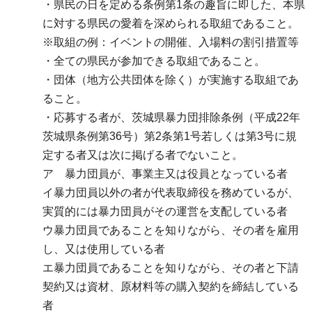
・県民の日を定める条例第1条の趣旨に即した、本県
に対する県民の愛着を深められる取組であること。
※取組の例：イベントの開催、入場料の割引措置等
・全ての県民が参加できる取組であること。
・団体（地方公共団体を除く）が実施する取組であ
ること。
・応募する者が、茨城県暴力団排除条例（平成22年
茨城県条例第36号）第2条第1号若しくは第3号に規
定する者又は次に掲げる者でないこと。
ア
暴
力団員が、事業主又は役員となっている者
イ暴力団員以外の者が代表取締役を務めているが、
実質的には暴力団員がその運営を支配している者
ウ暴力団員であることを知りながら、その者を雇用
し、又は使用している者
エ暴力団員であることを知りながら、その者と下請
契約又は資材、原材料等の購入契約を締結している
者