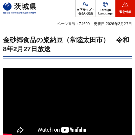
茨城県
文字サイズ・
Foreign
緊急情報
色合い変更
Language
ページ番号：74609
更新日:2026年2月27日
金砂郷食品の粢納豆（常陸太田市）
令
和
8年2月27日放送