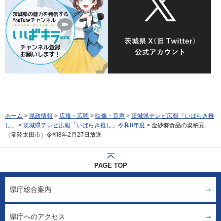
ホーム
>
県政情報
>
広報・広聴
>
映像・音声
>
茨城県テレビ広報「いばらき推
し」
>
茨城県テレビ広報「いばらき推し」令和8年度
> 金砂郷食品の粢納豆
（常陸太田市）令和8年2月27日放送
PAGE TOP
県庁総合案内
県庁へのアクセス