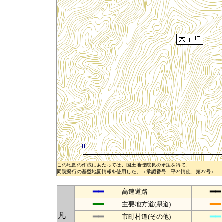
この地図の作成にあたっては、国土地理院長の承認を得て、
同院発行の基盤地図情報を使用した。（承認番号 平24情使、第27号）
━━
━━
高速道路
━━
━━
主要地方道(県道)
凡
━━
━━
市町村道(その他)