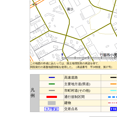
この地図の作成にあたっては、国土地理院長の承認を得て、
同院発行の基盤地図情報を使用した。（承認番号 平24情使、第27号）
━━
━━
高速道路
━━
━━
主要地方道(県道)
凡
━━
━━
市町村道(その他)
例
通行規制区間
建物
交差点名