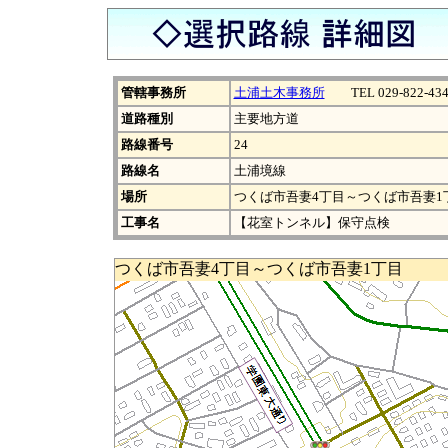
管轄事務所
土浦土木事務所
TEL 029-822-434
道路種別
主要地方道
路線番号
24
路線名
土浦境線
場所
つくば市吾妻4丁目～つくば市吾妻1
工事名
【花室トンネル】保守点検
つくば市吾妻4丁目～つくば市吾妻1丁目