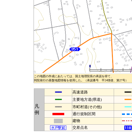
この地図の作成にあたっては、国土地理院長の承認を得て、
同院発行の基盤地図情報を使用した。（承認番号 平24情使、第27号）
━━
━━
高速道路
━━
━━
主要地方道(県道)
凡
━━
━━
市町村道(その他)
例
通行規制区間
建物
交差点名