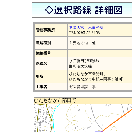
常陸大宮土木事務所
管轄事務所
TEL 0295-52-3153
道路種別
主要地方道、他
路線番号
水戸勝田那珂湊線
路線名
那珂湊大洗線
ひたちなか市新光町、
場所
ひたちなか市中根～阿字ヶ浦町
工事名
ガス管埋設工事
ひたちなか市部田野