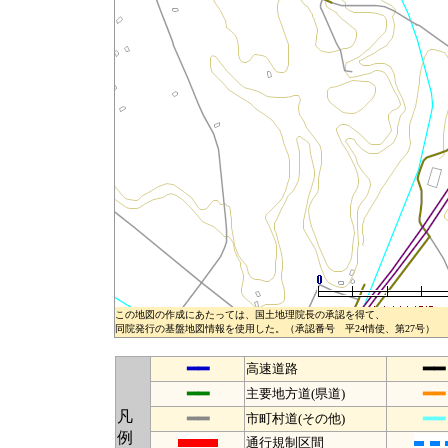
この地図の作成にあたっては、国土地理院長の承認を得て、
同院発行の基盤地図情報を使用した。（承認番号 平24情使、第27号）
━━
━━
高速道路
━━
━━
主要地方道(県道)
凡
━━
━━
市町村道(その他)
例
通行規制区間