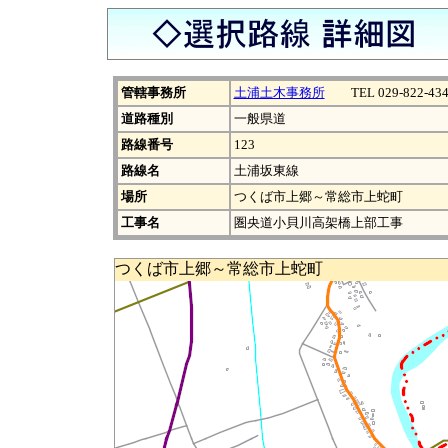
管轄事務所
土浦土木事務所
TEL 029-822-434
道路種別
一般県道
路線番号
123
路線名
土浦坂東線
場所
つくば市上郷～常総市上蛇町
工事名
圏央道小貝川高架橋上部工事
つくば市上郷～常総市上蛇町