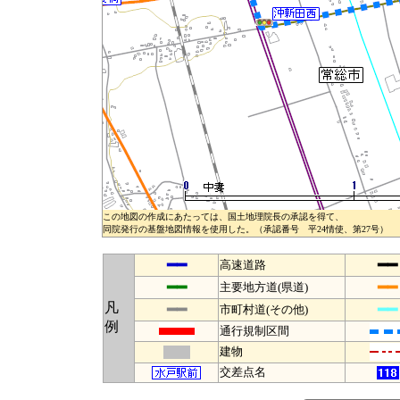
この地図の作成にあたっては、国土地理院長の承認を得て、
同院発行の基盤地図情報を使用した。（承認番号 平24情使、第27号）
━━
━━
高速道路
━━
━━
主要地方道(県道)
凡
━━
━━
市町村道(その他)
例
通行規制区間
建物
交差点名