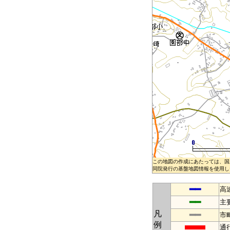
この地図の作成にあたっては、国
同院発行の基盤地図情報を使用した
━━
高
━━
主
凡
━━
市
例
通