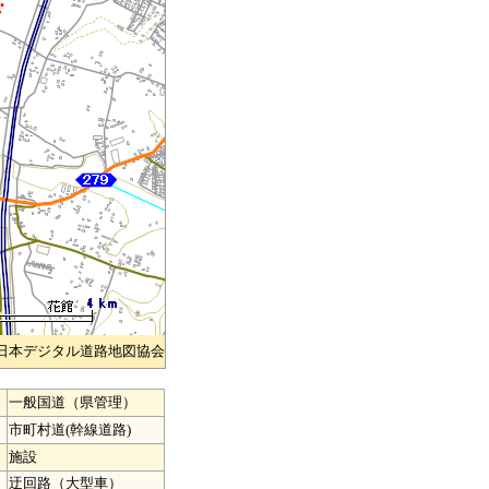
)日本デジタル道路地図協会
一般国道（県管理）
市町村道(幹線道路)
施設
迂回路（大型車）