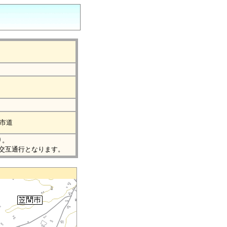
、市道
り。
交互通行となります。