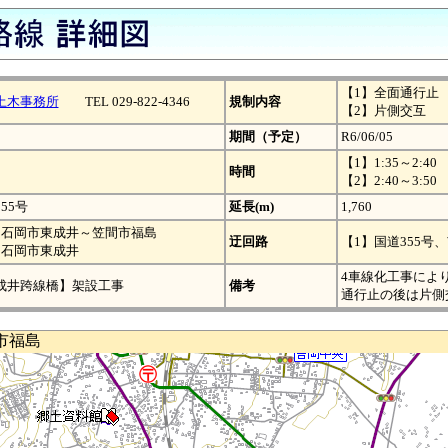
【1】全面通行止
土木事務所
TEL 029-822-4346
規制内容
【2】片側交互
期間（予定）
R6/06/05
【1】1:35～2:40
時間
【2】2:40～3:50
55号
延長(m)
1,760
】石岡市東成井～笠間市福島
迂回路
【1】国道355号
】石岡市東成井
4車線化工事によ
成井跨線橋】架設工事
備考
通行止の後は片側
市福島