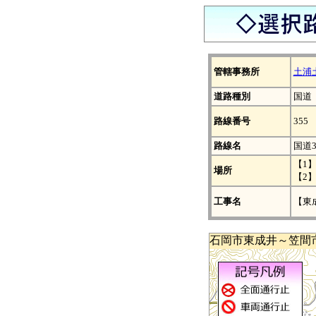
管轄事務所
土浦
道路種別
国道
路線番号
355
路線名
国道3
【1
場所
【2
工事名
【東
石岡市東成井～笠間