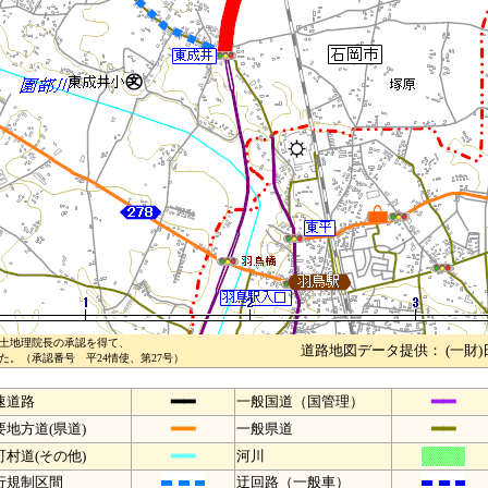
土地理院長の承認を得て、
道路地図データ提供： (一財
。（承認番号 平24情使、第27号）
━━
━━
速道路
一般国道（国管理）
━━
━━
要地方道(県道)
一般県道
━━
町村道(その他)
河川
行規制区間
迂回路（一般車）