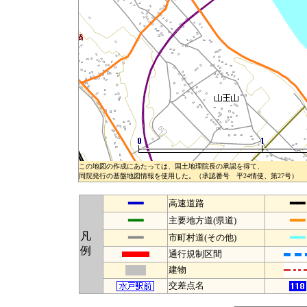
この地図の作成にあたっては、国土地理院長の承認を得て、
同院発行の基盤地図情報を使用した。（承認番号 平24情使、第27号）
━━
━━
高速道路
━━
━━
主要地方道(県道)
凡
━━
━━
市町村道(その他)
例
通行規制区間
建物
交差点名