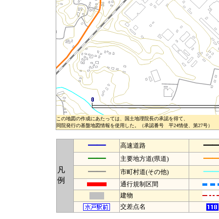
この地図の作成にあたっては、国土地理院長の承認を得て、
同院発行の基盤地図情報を使用した。（承認番号 平24情使、第27号）
━━
━
高速道路
━━
━
主要地方道(県道)
凡
━━
━
市町村道(その他)
例
通行規制区間
建物
交差点名