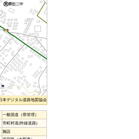
)日本デジタル道路地図協会
一般国道（県管理）
市町村道(幹線道路)
施設