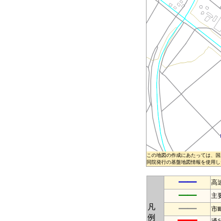
この地図の作成にあたっては、国
同院発行の基盤地図情報を使用した
━━
高
━━
主
凡
━━
市
例