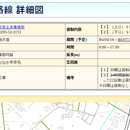
【１】（上り）１
大宮土木事務所
規制内容
0295-52-3153
【２】（下り）１
地方道
期間（予定）
R6/04/16～
R6/07/
時間
9:00～17:00
湊那珂線
延長(m)
ちなか市市毛
迂回路
【１】日曜は規制
【２】
24時間規制
工事
備考
→7/22以降は昼
※日曜は規制なし