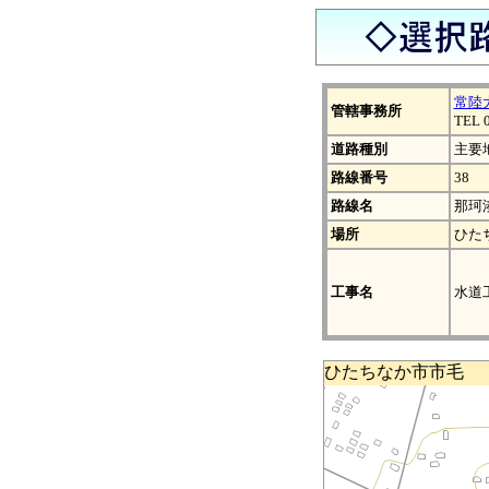
常陸
管轄事務所
TEL 
道路種別
主要
路線番号
38
路線名
那珂
場所
ひた
工事名
水道
ひたちなか市市毛