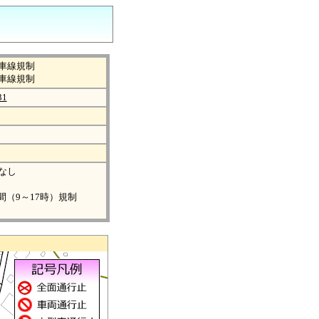
車線規制
車線規制
31
なし
間（9～17時）規制