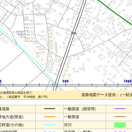
土地理院長の承認を得て、
道路地図データ提供： (一財
。（承認番号 平24情使、第27号）
━━
━━
速道路
一般国道（国管理）
━━
━━
要地方道(県道)
一般県道
━━
町村道(その他)
河川