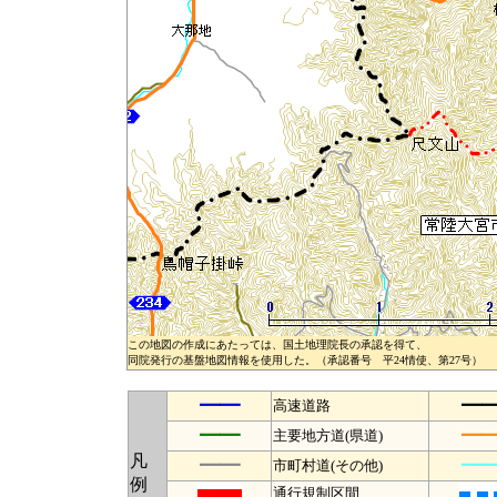
この地図の作成にあたっては、国土地理院長の承認を得て、
同院発行の基盤地図情報を使用した。（承認番号 平24情使、第27号）
━━
━
高速道路
━━
━
主要地方道(県道)
凡
━━
━
市町村道(その他)
例
通行規制区間