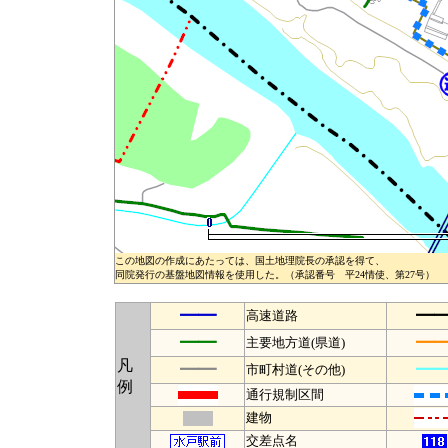
この地図の作成にあたっては、国土地理院長の承認を得て、
同院発行の基盤地図情報を使用した。（承認番号 平24情使、第27号）
━━
━
高速道路
━━
━
主要地方道(県道)
凡
━━
━
市町村道(その他)
例
通行規制区間
建物
交差点名