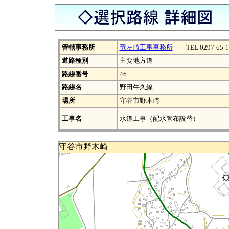
管轄事務所
竜ヶ崎工事事務所
TEL 0297-65-1
道路種別
主要地方道
路線番号
46
路線名
野田牛久線
場所
守谷市野木崎
工事名
水道工事（配水管布設替）
守谷市野木崎