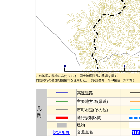
この地図の作成にあたっては、国土地理院長の承認を得て、
同院発行の基盤地図情報を使用した。（承認番号 平24情使、第27号）
━━
━
高速道路
━━
━
主要地方道(県道)
凡
━━
━
市町村道(その他)
例
通行規制区間
建物
交差点名