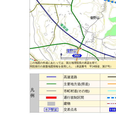
この地図の作成にあたっては、国土地理院長の承認を得て、
同院発行の基盤地図情報を使用した。（承認番号 平24情使、第27号）
━━
━
高速道路
━━
━
主要地方道(県道)
凡
━━
━
市町村道(その他)
例
通行規制区間
建物
交差点名