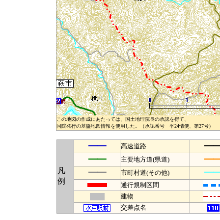
この地図の作成にあたっては、国土地理院長の承認を得て、
同院発行の基盤地図情報を使用した。（承認番号 平24情使、第27号）
━━
━
高速道路
━━
━
主要地方道(県道)
凡
━━
━
市町村道(その他)
例
通行規制区間
建物
交差点名