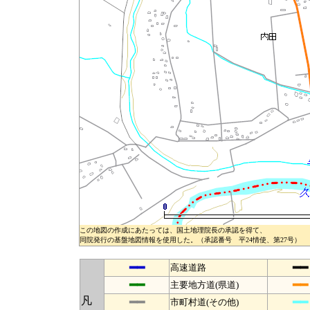
この地図の作成にあたっては、国土地理院長の承認を得て、
同院発行の基盤地図情報を使用した。（承認番号 平24情使、第27号）
━━
━━
高速道路
━━
━━
主要地方道(県道)
凡
━━
━━
市町村道(その他)