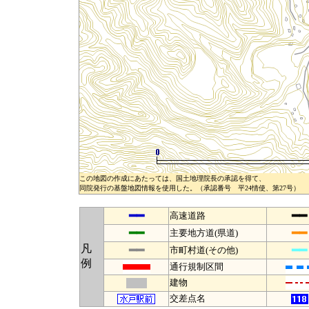
この地図の作成にあたっては、国土地理院長の承認を得て、
同院発行の基盤地図情報を使用した。（承認番号 平24情使、第27号）
━━
━━
高速道路
━━
━━
主要地方道(県道)
凡
━━
━━
市町村道(その他)
例
通行規制区間
建物
交差点名