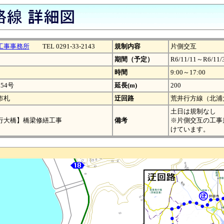
工事事務所
TEL 0291-33-2143
規制内容
片側交互
期間（予定）
R6/11/11～R6/11/
時間
9:00～17:00
54号
延長(m)
200
市札
迂回路
荒井行方線（北浦
土日は規制なし
行大橋】橋梁修繕工事
備考
※片側交互の工事
けています。