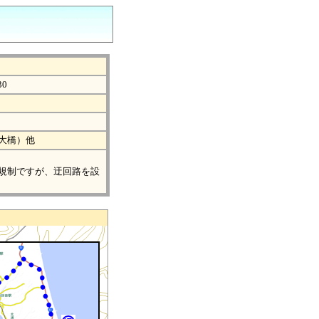
30
大橋）他
規制ですが、迂回路を設