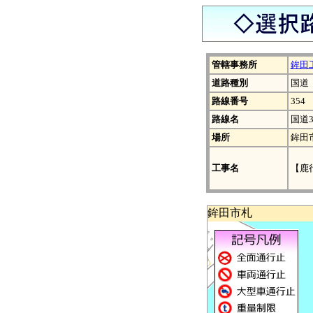
管轄事務所
鉾田
道路種別
国道
路線番号
354
路線名
国道3
場所
鉾田
工事名
【鹿
鉾田市札