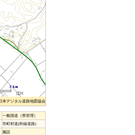
)日本デジタル道路地図協会
一般国道（県管理）
市町村道(幹線道路)
施設