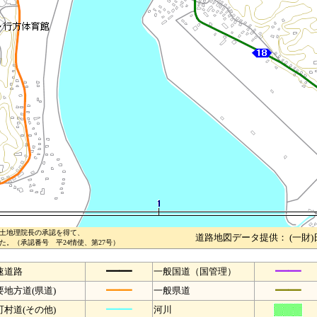
土地理院長の承認を得て、
道路地図データ提供： (一財
。（承認番号 平24情使、第27号）
━━
━━
速道路
一般国道（国管理）
━━
━━
要地方道(県道)
一般県道
━━
町村道(その他)
河川