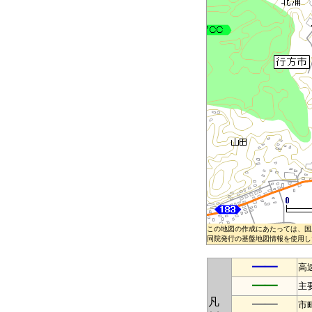
この地図の作成にあたっては、国
同院発行の基盤地図情報を使用した
━━
高
━━
主
凡
━━
市