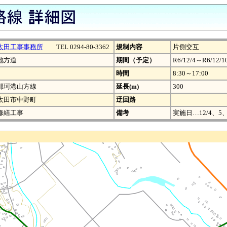
太田工事事務所
TEL 0294-80-3362
規制内容
片側交互
地方道
期間（予定）
R6/12/4～R6/12/1
時間
8:30～17:00
那珂港山方線
延長(m)
300
太田市中野町
迂回路
修繕工事
備考
実施日…12/4、5、