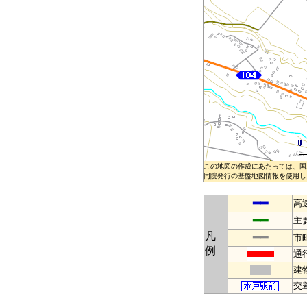
この地図の作成にあたっては、国
同院発行の基盤地図情報を使用した
━━
高
━━
主
凡
━━
市
例
通
建
交