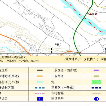
土地理院長の承認を得て、
道路地図データ提供： (一財
。（承認番号 平24情使、第27号）
━━
━━
速道路
一般国道（国管理）
━━
━━
要地方道(県道)
一般県道
━━
町村道(その他)
河川
行規制区間
迂回路（一般車）
――
物
市町村界
差点名
国道番号