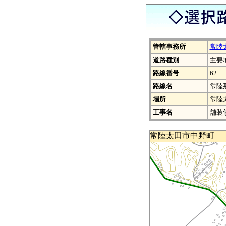
管轄事務所
常陸
道路種別
主要
路線番号
62
路線名
常陸
場所
常陸
工事名
舗装
常陸太田市中野町