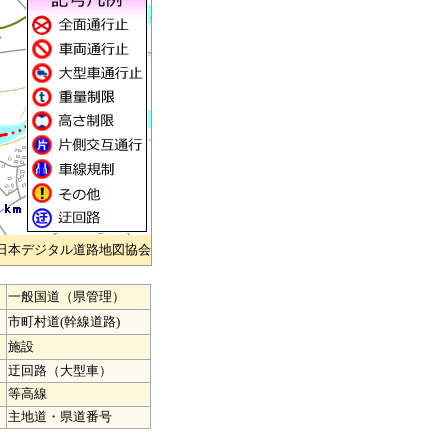
)日本デジタル道路地図協会
一般国道（県管理）
市町村道(幹線道路)
施設
迂回路（大型車）
等高線
主地道・県道番号