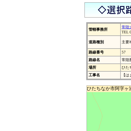
常陸
管轄事務所
TEL 
道路種別
主要
路線番号
57
路線名
常陸
場所
ひた
工事名
【は
ひたちなか市阿字ヶ