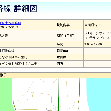
大宮土木事務所
規制内容
全面通行止
0295-52-3153
（1号ランプ）R6/12
地方道
期間（予定）
（4号ランプ）R6/1
時間
9:00～17:00
那珂港南線
延長(m)
ちなか市阿字ヶ浦町
迂回路
まぎく橋】舗装打換え工事
備考
浦町