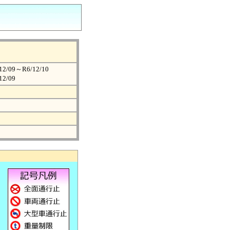
/09～R6/12/10
2/09