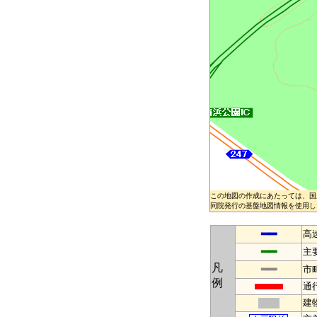
この地図の作成にあたっては、国
同院発行の基盤地図情報を使用した
━━
高
━━
主
凡
━━
市
例
通
建