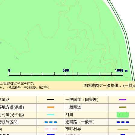
土地理院長の承認を得て、
道路地図データ提供： (一財
。（承認番号 平24情使、第27号）
━━
━━
速道路
一般国道（国管理）
━━
━━
要地方道(県道)
一般県道
━━
町村道(その他)
河川
行規制区間
迂回路（一般車）
――
物
市町村界