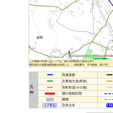
この地図の作成にあたっては、国土地理院長の承認を得て、
同院発行の基盤地図情報を使用した。（承認番号 平24情使、第27号）
━━
━━
高速道路
━━
━━
主要地方道(県道)
凡
━━
━━
市町村道(その他)
例
通行規制区間
建物
交差点名