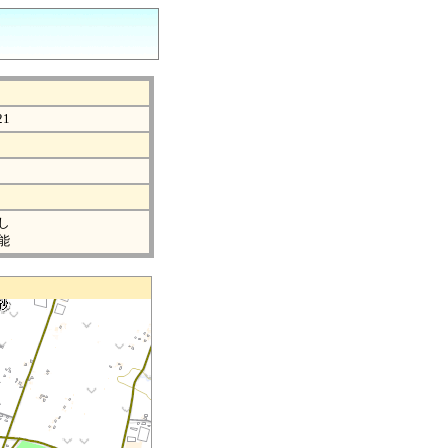
21
し
能