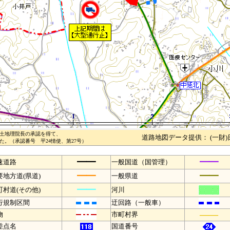
土地理院長の承認を得て、
道路地図データ提供： (一財
。（承認番号 平24情使、第27号）
━━
━━
速道路
一般国道（国管理）
━━
━━
要地方道(県道)
一般県道
━━
町村道(その他)
河川
行規制区間
迂回路（一般車）
――
物
市町村界
差点名
国道番号