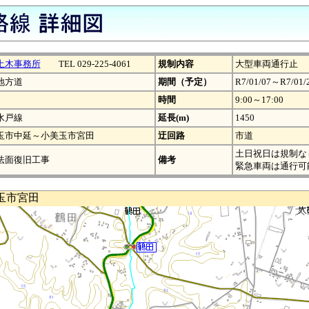
土木事務所
TEL 029-225-4061
規制内容
大型車両通行止
地方道
期間（予定）
R7/01/07～R7/01/
時間
9:00～17:00
水戸線
延長(m)
1450
玉市中延～小美玉市宮田
迂回路
市道
土日祝日は規制な
法面復旧工事
備考
緊急車両は通行可
玉市宮田