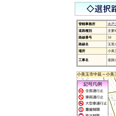
管轄事務所
水戸
道路種別
主要
路線番号
59
路線名
玉里
場所
小美
工事名
道路
小美玉市中延～小美