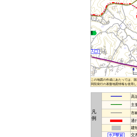
この地図の作成にあたっては、国
同院発行の基盤地図情報を使用した
━━
高
━━
主
凡
━━
市
例
通
建
交