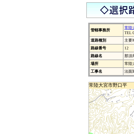
常陸
管轄事務所
TEL 
道路種別
主要
路線番号
12
路線名
那須
場所
常陸
工事名
法面
常陸大宮市野口平