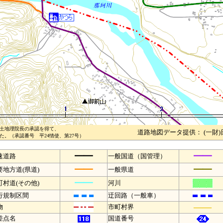
土地理院長の承認を得て、
道路地図データ提供： (一財
。（承認番号 平24情使、第27号）
━━
━━
速道路
一般国道（国管理）
━━
━━
要地方道(県道)
一般県道
━━
町村道(その他)
河川
行規制区間
迂回路（一般車）
――
物
市町村界
差点名
国道番号