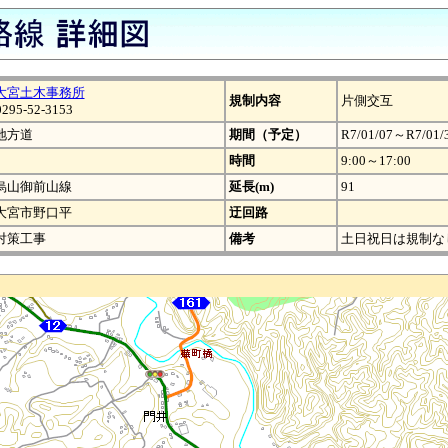
大宮土木事務所
規制内容
片側交互
0295-52-3153
地方道
期間（予定）
R7/01/07～R7/01/
時間
9:00～17:00
烏山御前山線
延長(m)
91
大宮市野口平
迂回路
対策工事
備考
土日祝日は規制な