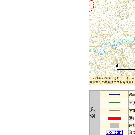
この地図の作成にあたっては、国
同院発行の基盤地図情報を使用した
━━
高
━━
主
凡
━━
市
例
通
建
交