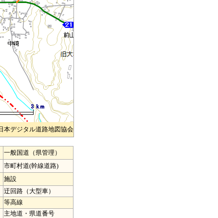
)日本デジタル道路地図協会
一般国道（県管理）
市町村道(幹線道路)
施設
迂回路（大型車）
等高線
主地道・県道番号