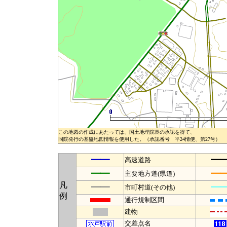
この地図の作成にあたっては、国土地理院長の承認を得て、
同院発行の基盤地図情報を使用した。（承認番号 平24情使、第27号）
━━
━
高速道路
━━
━
主要地方道(県道)
凡
━━
━
市町村道(その他)
例
通行規制区間
建物
交差点名