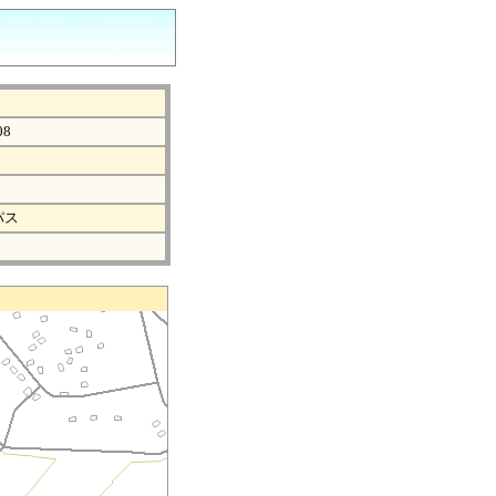
08
パス