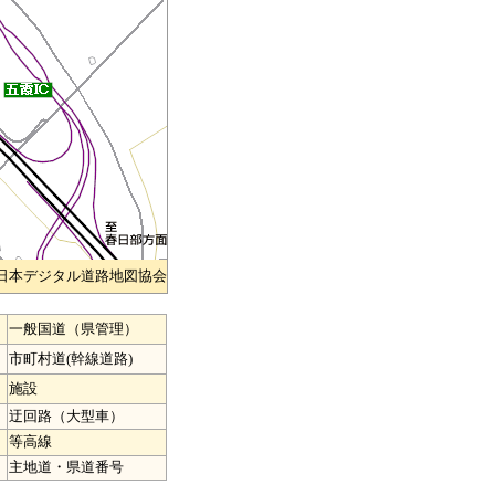
)日本デジタル道路地図協会
一般国道（県管理）
市町村道(幹線道路)
施設
迂回路（大型車）
等高線
主地道・県道番号