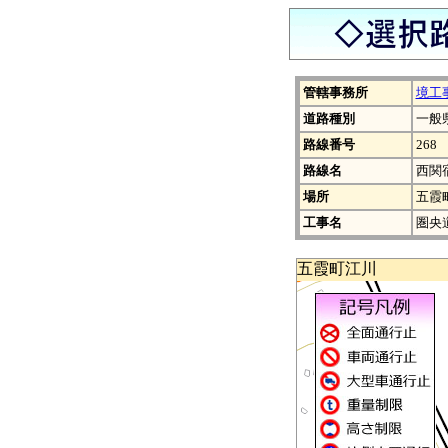
管轄事務所
境工
道路種別
一般
路線番号
268
路線名
西関
場所
五霞
工事名
圏央
五霞町江川