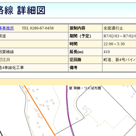
事事務所
TEL 0280-87-0458
規制内容
全面通行止
県道
期間（予定）
R7/02/03～R7/02/
時間
22:00～5:30
宿栗橋線
延長(m)
410
町江川
迂回路
町道、新4号バイ
道4車線化工事
備考