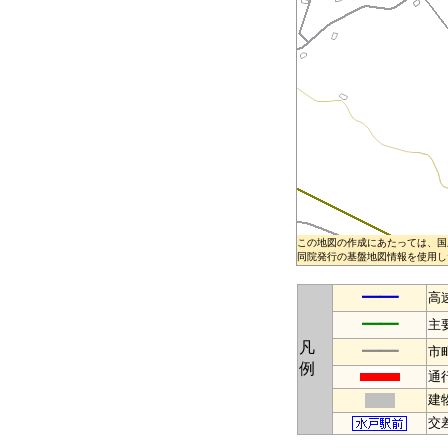
この地図の作成にあたっては、国
同院発行の基盤地図情報を使用した
━━
高
━━
主
凡
━━
市
例
通
建
交