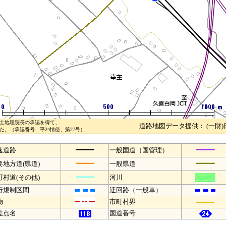
土地理院長の承認を得て、
道路地図データ提供： (一財
。（承認番号 平24情使、第27号）
━━
━━
速道路
一般国道（国管理）
━━
━━
要地方道(県道)
一般県道
━━
町村道(その他)
河川
行規制区間
迂回路（一般車）
――
物
市町村界
差点名
国道番号