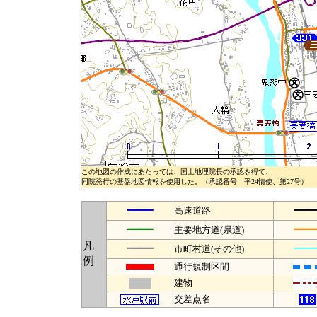
この地図の作成にあたっては、国土地理院長の承認を得て、
同院発行の基盤地図情報を使用した。（承認番号 平24情使、第27号）
━━
━
高速道路
━━
━
主要地方道(県道)
凡
━━
━
市町村道(その他)
例
通行規制区間
建物
交差点名