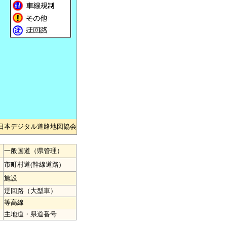
)日本デジタル道路地図協会
一般国道（県管理）
市町村道(幹線道路)
施設
迂回路（大型車）
等高線
主地道・県道番号