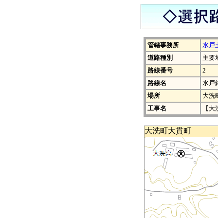
管轄事務所
水戸
道路種別
主要
路線番号
2
路線名
水戸
場所
大洗
工事名
【大
大洗町大貫町