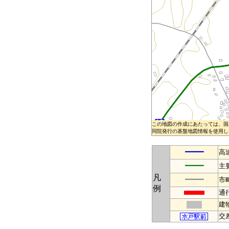
この地図の作成にあたっては、国
同院発行の基盤地図情報を使用した
━━
高
━━
主
凡
━━
市
例
通
建
交