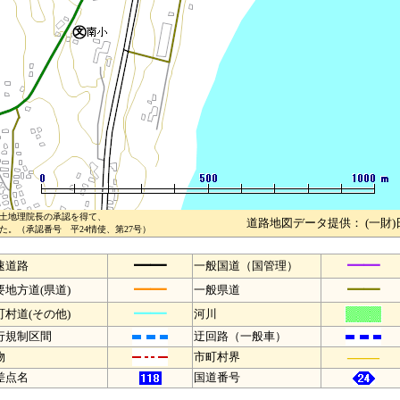
土地理院長の承認を得て、
道路地図データ提供： (一財
。（承認番号 平24情使、第27号）
━━
━━
速道路
一般国道（国管理）
━━
━━
要地方道(県道)
一般県道
━━
町村道(その他)
河川
行規制区間
迂回路（一般車）
――
物
市町村界
差点名
国道番号