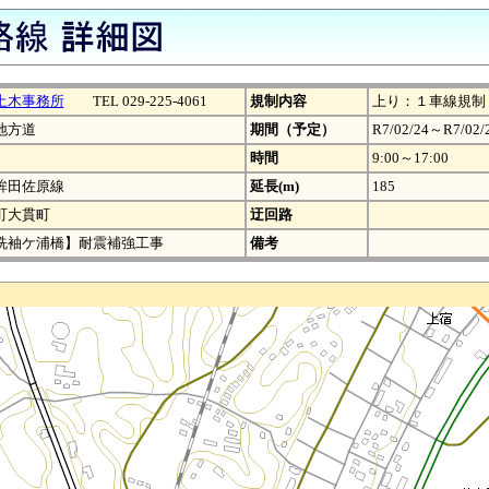
土木事務所
TEL 029-225-4061
規制内容
上り：１車線規制
地方道
期間（予定）
R7/02/24～R7/02/
時間
9:00～17:00
鉾田佐原線
延長(m)
185
町大貫町
迂回路
洗袖ケ浦橋】耐震補強工事
備考