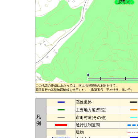
この地図の作成にあたっては、国土地理院長の承認を得て、
同院発行の基盤地図情報を使用した。（承認番号 平24情使、第27号）
━━
━━
高速道路
━━
━━
主要地方道(県道)
凡
━━
━━
市町村道(その他)
例
通行規制区間
建物