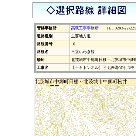
管轄事務所
高萩工事事務所
TEL 0293-22-225
道路種別
主要地方道
路線番号
10
路線名
日立いわき線
場所
北茨城市中郷町日棚～北茨城市中郷
工事名
【十石トンネル】照明設備保守点検
北茨城市中郷町日棚～北茨城市中郷町松井