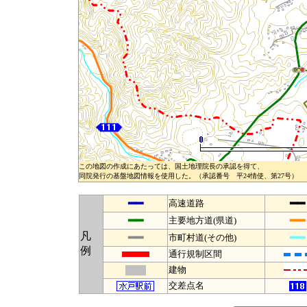
この地図の作成にあたっては、国土地理院長の承認を得て、
同院発行の基盤地図情報を使用した。（承認番号 平24情使、第27号）
━━
━━
高速道路
━━
━━
主要地方道(県道)
凡
━━
━━
市町村道(その他)
例
通行規制区間
建物
交差点名