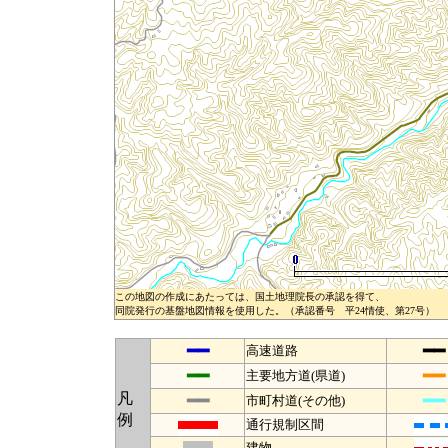
この地図の作成にあたっては、国土地理院長の承認を得て、
同院発行の基盤地図情報を使用した。（承認番号 平24情使、第27号）
━━
━━
高速道路
━━
━━
主要地方道(県道)
凡
━━
━━
市町村道(その他)
例
通行規制区間
建物