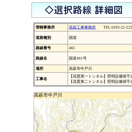
管轄事務所
高萩工事事務所
TEL 0293-22-225
道路種別
国道
路線番号
461
路線名
国道461号
場所
高萩市中戸川
【花貫第一トンネル】照明設備保守
工事名
【花貫第二トンネル】照明設備保守
高萩市中戸川