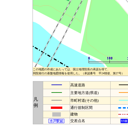
この地図の作成にあたっては、国土地理院長の承認を得て、
同院発行の基盤地図情報を使用した。（承認番号 平24情使、第27号）
━━
━
高速道路
━━
━
主要地方道(県道)
凡
━━
━
市町村道(その他)
例
通行規制区間
建物
交差点名