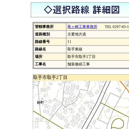
管轄事務所
竜ヶ崎工事事務所
TEL 0297-65-1
道路種別
主要地方道
路線番号
11
路線名
取手東線
場所
取手市取手2丁目
工事名
舗装修繕工事
取手市取手2丁目