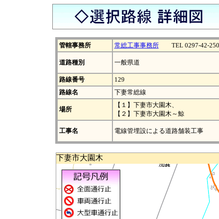
管轄事務所
常総工事事務所
TEL 0297-42-250
道路種別
一般県道
路線番号
129
路線名
下妻常総線
【１】下妻市大園木、
場所
【２】下妻市大園木～鯨
工事名
電線管埋設による道路舗装工事
下妻市大園木