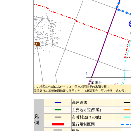
この地図の作成にあたっては、国土地理院長の承認を得て、
同院発行の基盤地図情報を使用した。（承認番号 平24情使、第27号）
━━
━━
高速道路
━━
━━
主要地方道(県道)
凡
━━
━━
市町村道(その他)
例
通行規制区間
建物