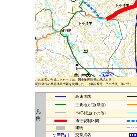
この地図の作成にあたっては、国土地理院長の承認を得て、
同院発行の基盤地図情報を使用した。（承認番号 平24情使、第27号）
━━
━
高速道路
━━
━
主要地方道(県道)
凡
━━
━
市町村道(その他)
例
通行規制区間
建物
交差点名