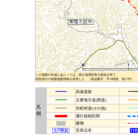
この地図の作成にあたっては、国土地理院長の承認を得て、
同院発行の基盤地図情報を使用した。（承認番号 平24情使、第27号）
━━
━
高速道路
━━
━
主要地方道(県道)
凡
━━
━
市町村道(その他)
例
通行規制区間
建物
交差点名