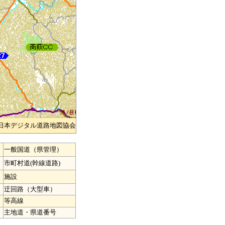
)日本デジタル道路地図協会
一般国道（県管理）
市町村道(幹線道路)
施設
迂回路（大型車）
等高線
主地道・県道番号