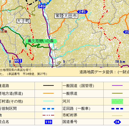
土地理院長の承認を得て、
道路地図データ提供： (一財
。（承認番号 平24情使、第27号）
━━
━━
速道路
一般国道（国管理）
━━
━━
要地方道(県道)
一般県道
━━
町村道(その他)
河川
行規制区間
迂回路（一般車）
――
物
市町村界
差点名
国道番号