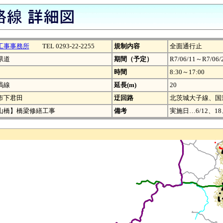
工事事務所
TEL 0293-22-2255
規制内容
全面通行止
県道
期間（予定）
R7/06/11～R7/06/
時間
8:30～17:00
塙線
延長(m)
20
市下君田
迂回路
北茨城大子線、国道
山橋】橋梁修繕工事
備考
実施日…6/12、18