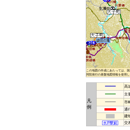
この地図の作成にあたっては、国
同院発行の基盤地図情報を使用した
━━
高
━━
主
凡
━━
市
例
通
建
交