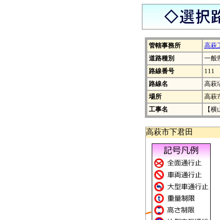
管轄事務所
高萩
道路種別
一般
路線番号
111
路線名
高萩
場所
高萩
工事名
【横
高萩市下君田