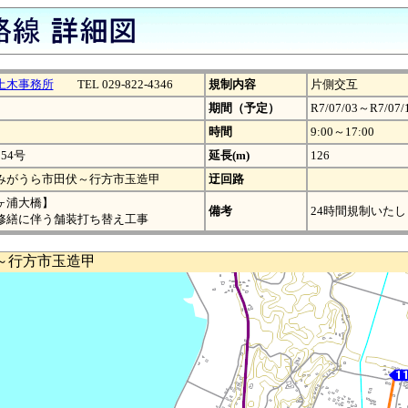
土木事務所
TEL 029-822-4346
規制内容
片側交互
期間（予定）
R7/07/03～R7/07/
時間
9:00～17:00
54号
延長(m)
126
みがうら市田伏～行方市玉造甲
迂回路
ヶ浦大橋】
備考
24時間規制いたし
修繕に伴う舗装打ち替え工事
～行方市玉造甲