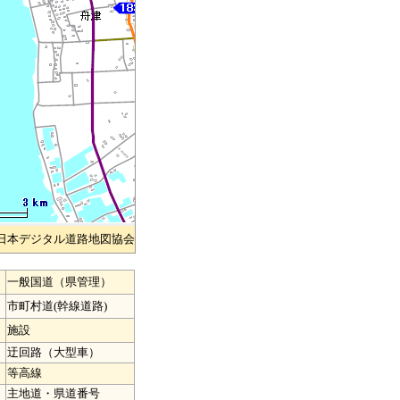
)日本デジタル道路地図協会
一般国道（県管理）
市町村道(幹線道路)
施設
迂回路（大型車）
等高線
主地道・県道番号