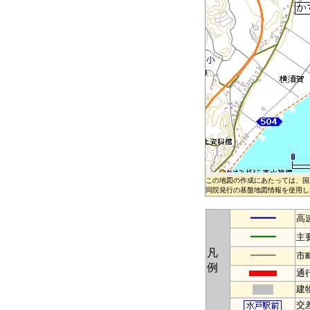
この地図の作成にあたっては、国
同院発行の基盤地図情報を使用した
━━
高
━━
主
凡
━━
市
例
通
建
交