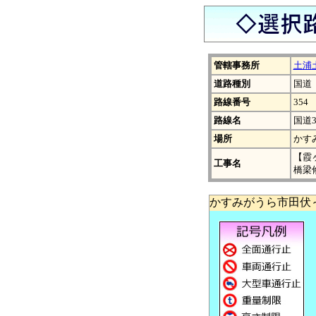
管轄事務所
土浦
道路種別
国道
路線番号
354
路線名
国道3
場所
かす
【霞
工事名
橋梁
かすみがうら市田伏