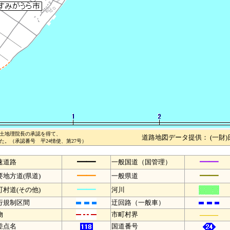
土地理院長の承認を得て、
道路地図データ提供： (一財
。（承認番号 平24情使、第27号）
━━
━━
速道路
一般国道（国管理）
━━
━━
要地方道(県道)
一般県道
━━
町村道(その他)
河川
行規制区間
迂回路（一般車）
――
物
市町村界
差点名
国道番号