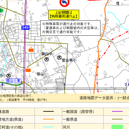
土地理院長の承認を得て、
道路地図データ提供： (一財
。（承認番号 平24情使、第27号）
━━
━━
速道路
一般国道（国管理）
━━
━━
要地方道(県道)
一般県道
━━
町村道(その他)
河川