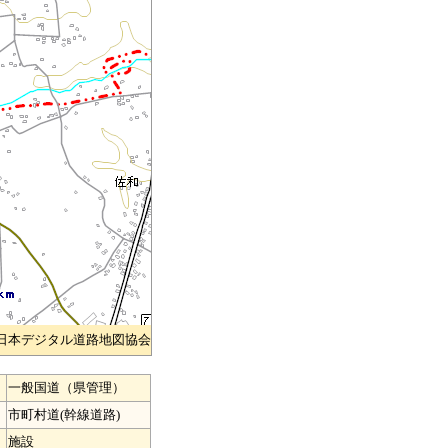
)日本デジタル道路地図協会
一般国道（県管理）
市町村道(幹線道路)
施設