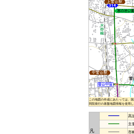
この地図の作成にあたっては、国
同院発行の基盤地図情報を使用した
━━
高
━━
主
凡
━━
市