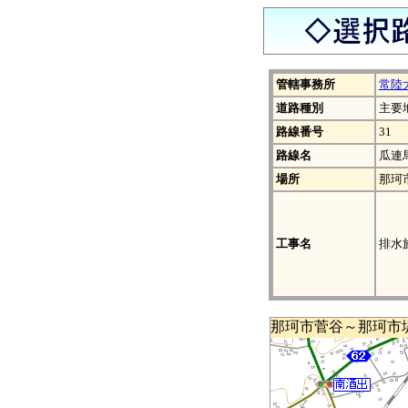
管轄事務所
常陸
道路種別
主要
路線番号
31
路線名
瓜連
場所
那珂
工事名
排水
那珂市菅谷～那珂市