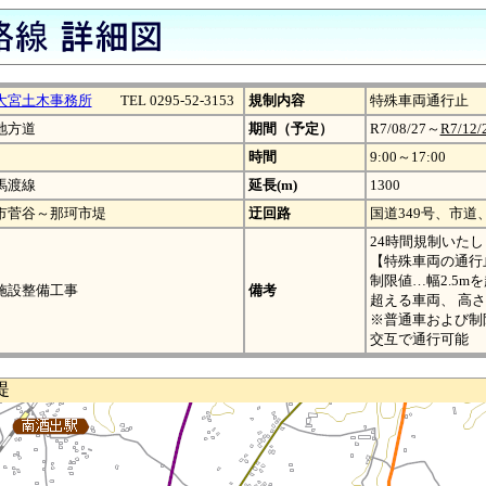
大宮土木事務所
TEL 0295-52-3153
規制内容
特殊車両通行止
地方道
期間（予定）
R7/08/27～
R7/12/
時間
9:00～17:00
馬渡線
延長(m)
1300
市菅谷～那珂市堤
迂回路
国道349号、市道
24時間規制いたし
【特殊車両の通行
制限値…幅2.5m
施設整備工事
備考
超える車両、 高さ
※普通車および制
交互で通行可能
堤