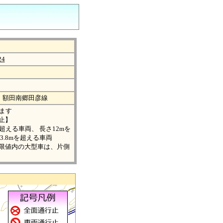
24
、額田南郷田彦線
ます
止】
を超える車両、 長さ12mを
3.8mを超える車両
限値内の大型車は、片側