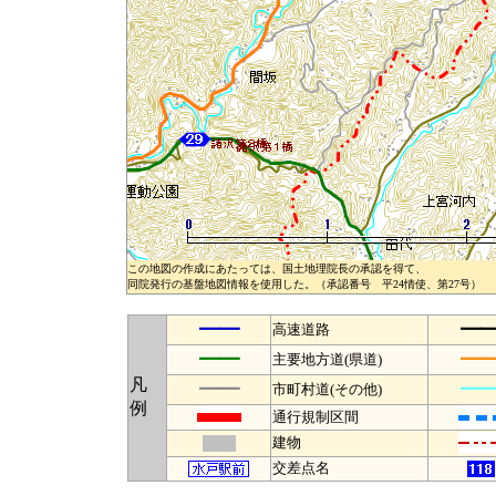
この地図の作成にあたっては、国土地理院長の承認を得て、
同院発行の基盤地図情報を使用した。（承認番号 平24情使、第27号）
━━
━
高速道路
━━
━
主要地方道(県道)
凡
━━
━
市町村道(その他)
例
通行規制区間
建物
交差点名