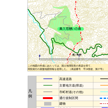
この地図の作成にあたっては、国土地理院長の承認を得て、
同院発行の基盤地図情報を使用した。（承認番号 平24情使、第27号）
━━
━
高速道路
━━
━
主要地方道(県道)
凡
━━
━
市町村道(その他)
例
通行規制区間
建物