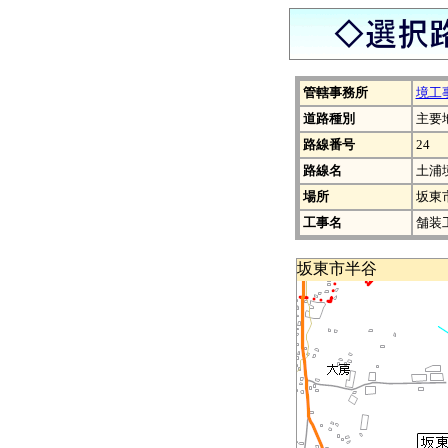
管轄事務所
境工
道路種別
主要
路線番号
24
路線名
土浦
場所
坂東
工事名
舗装
坂東市半谷