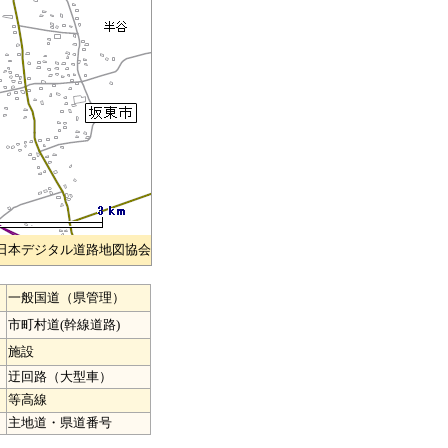
)日本デジタル道路地図協会
一般国道（県管理）
市町村道(幹線道路)
施設
迂回路（大型車）
等高線
主地道・県道番号