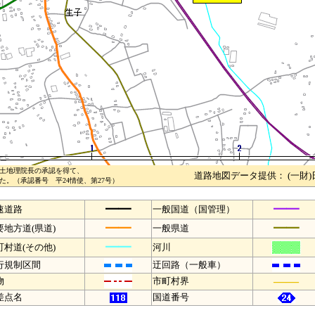
土地理院長の承認を得て、
道路地図データ提供： (一財
。（承認番号 平24情使、第27号）
━━
━━
速道路
一般国道（国管理）
━━
━━
要地方道(県道)
一般県道
━━
町村道(その他)
河川
行規制区間
迂回路（一般車）
――
物
市町村界
差点名
国道番号