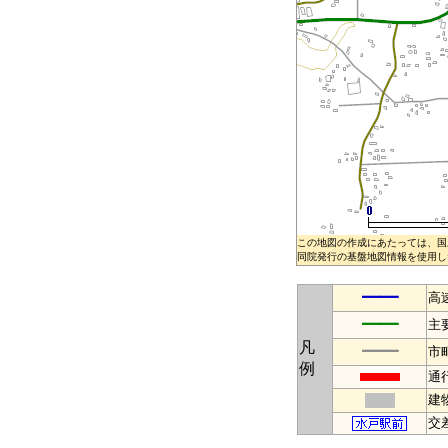
この地図の作成にあたっては、国
同院発行の基盤地図情報を使用した
━━
高
━━
主
凡
━━
市
例
通
建
交