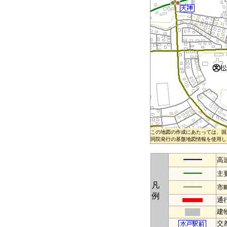
この地図の作成にあたっては、国
同院発行の基盤地図情報を使用した
━━
高
━━
主
凡
━━
市
例
通
建
交