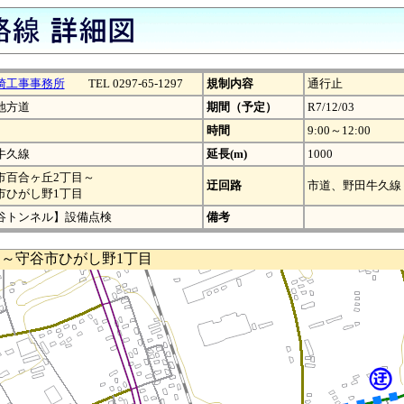
崎工事事務所
TEL 0297-65-1297
規制内容
通行止
地方道
期間（予定）
R7/12/03
時間
9:00～12:00
牛久線
延長(m)
1000
市百合ヶ丘2丁目～
迂回路
市道、野田牛久線
市ひがし野1丁目
谷トンネル】設備点検
備考
目～守谷市ひがし野1丁目