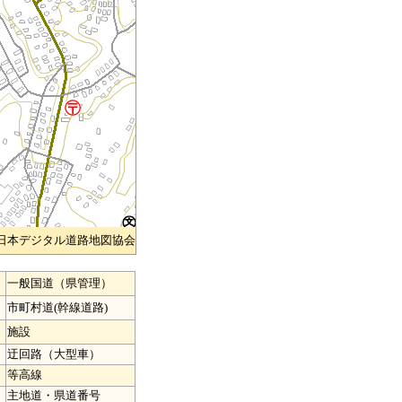
)日本デジタル道路地図協会
一般国道（県管理）
市町村道(幹線道路)
施設
迂回路（大型車）
等高線
主地道・県道番号