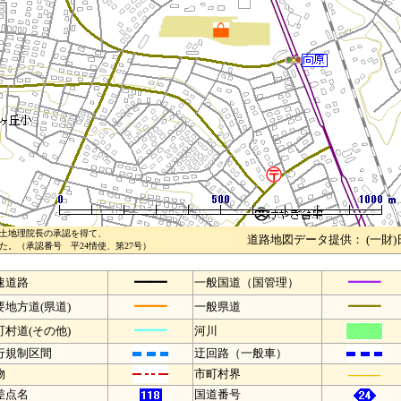
土地理院長の承認を得て、
道路地図データ提供： (一財
。（承認番号 平24情使、第27号）
━━
━━
速道路
一般国道（国管理）
━━
━━
要地方道(県道)
一般県道
━━
町村道(その他)
河川
行規制区間
迂回路（一般車）
――
物
市町村界
差点名
国道番号