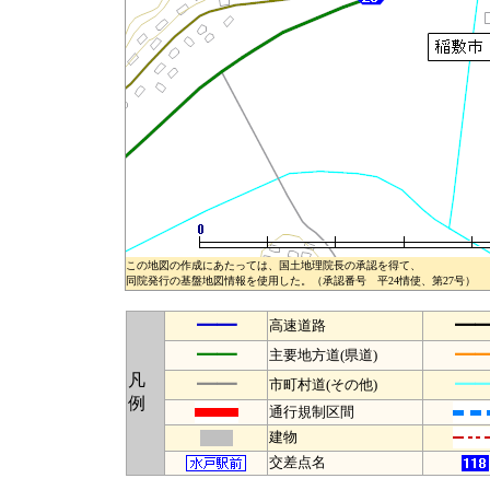
この地図の作成にあたっては、国土地理院長の承認を得て、
同院発行の基盤地図情報を使用した。（承認番号 平24情使、第27号）
━━
━
高速道路
━━
━
主要地方道(県道)
凡
━━
━
市町村道(その他)
例
通行規制区間
建物
交差点名