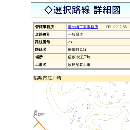
管轄事務所
竜ケ崎工事事務所
TEL 0297-65-1
道路種別
一般県道
路線番号
231
路線名
稲敷阿見線
場所
稲敷市江戸崎
工事名
改良舗装工事
稲敷市江戸崎