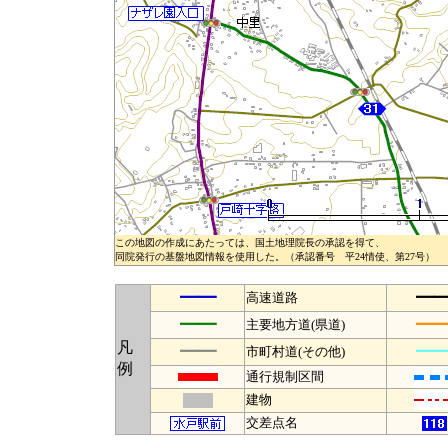
この地図の作成にあたっては、国土地理院長の承認を得て、
同院発行の基盤地図情報を使用した。（承認番号 平24情使、第27号）
━━
━
高速道路
━━
━
主要地方道(県道)
凡
━━
━
市町村道(その他)
例
通行規制区間
建物
交差点名