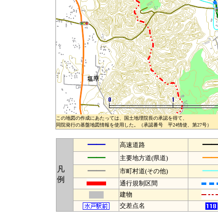
この地図の作成にあたっては、国土地理院長の承認を得て、
同院発行の基盤地図情報を使用した。（承認番号 平24情使、第27号）
━━
━
高速道路
━━
━
主要地方道(県道)
凡
━━
━
市町村道(その他)
例
通行規制区間
建物
交差点名