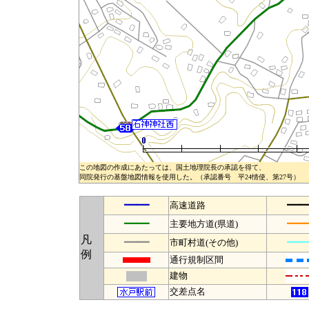
この地図の作成にあたっては、国土地理院長の承認を得て、
同院発行の基盤地図情報を使用した。（承認番号 平24情使、第27号）
━━
━
高速道路
━━
━
主要地方道(県道)
凡
━━
━
市町村道(その他)
例
通行規制区間
建物
交差点名