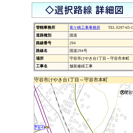
管轄事務所
竜ケ崎工事事務所
TEL 0297-65-1
道路種別
国道
路線番号
294
路線名
国道294号
場所
守谷市けやき台1丁目～守谷市本町
工事名
舗装修繕工事
守谷市けやき台1丁目～守谷市本町