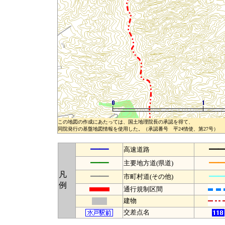
この地図の作成にあたっては、国土地理院長の承認を得て、
同院発行の基盤地図情報を使用した。（承認番号 平24情使、第27号）
━━
━
高速道路
━━
━
主要地方道(県道)
凡
━━
━
市町村道(その他)
例
通行規制区間
建物
交差点名