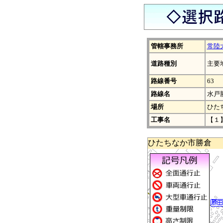
管轄事務所
常陸
道路種別
主要
路線番号
63
路線名
水戸
場所
ひた
工事名
【１
ひたちなか市勝倉