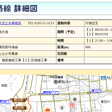
大宮土木事務所
TEL 0295-52-3153
規制内容
片側交互
【１】R8/02/26～R
地方道
期間（予定）
【２】R8/03/04
時間
【１】21:00～ 5:0
勝田那珂湊線
延長(m)
400
ちなか市勝倉
迂回路
】舗装修繕工事【２】区画線工事
備考