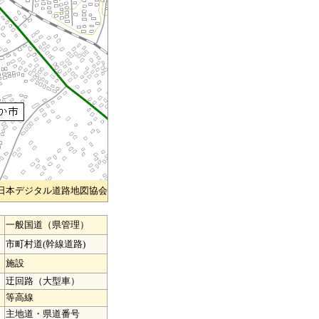
)日本デジタル道路地図協会
一般国道（県管理）
市町村道(幹線道路)
施設
迂回路（大型車）
等高線
主地道・県道番号