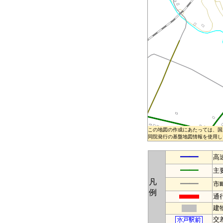
この地図の作成にあたっては、国
同院発行の基盤地図情報を使用した
━━
高
━━
主
凡
━━
市
例
通
建
交