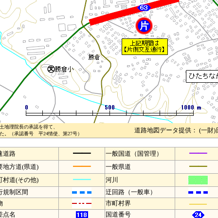
土地理院長の承認を得て、
道路地図データ提供： (一財
。（承認番号 平24情使、第27号）
━━
━━
速道路
一般国道（国管理）
━━
━━
要地方道(県道)
一般県道
━━
町村道(その他)
河川
行規制区間
迂回路（一般車）
――
物
市町村界
差点名
国道番号