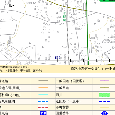
土地理院長の承認を得て、
道路地図データ提供： (一財
。（承認番号 平24情使、第27号）
━━
━━
速道路
一般国道（国管理）
━━
━━
要地方道(県道)
一般県道
━━
町村道(その他)
河川
行規制区間
迂回路（一般車）
――
物
市町村界
差点名
国道番号