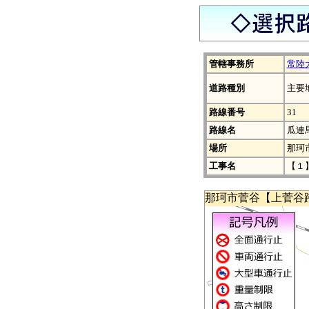
管轄事務所
常陸
道路種別
主要
路線番号
31
路線名
瓜連
場所
那珂
工事名
【１
那珂市菅谷【上菅谷