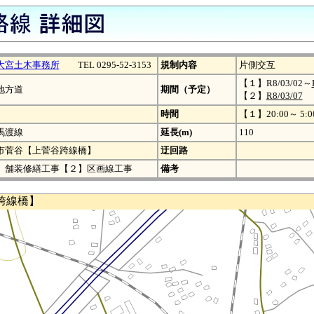
大宮土木事務所
TEL 0295-52-3153
規制内容
片側交互
【１】R8/03/02～
地方道
期間（予定）
【２】
R8/03/07
時間
【１】20:00～ 5:0
馬渡線
延長(m)
110
市菅谷【上菅谷跨線橋】
迂回路
】舗装修繕工事【２】区画線工事
備考
跨線橋】