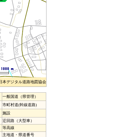
)日本デジタル道路地図協会
一般国道（県管理）
市町村道(幹線道路)
施設
迂回路（大型車）
等高線
主地道・県道番号