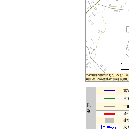
この地図の作成にあたっては、国
同院発行の基盤地図情報を使用した
━━
高
━━
主
凡
━━
市
例
通
建
交