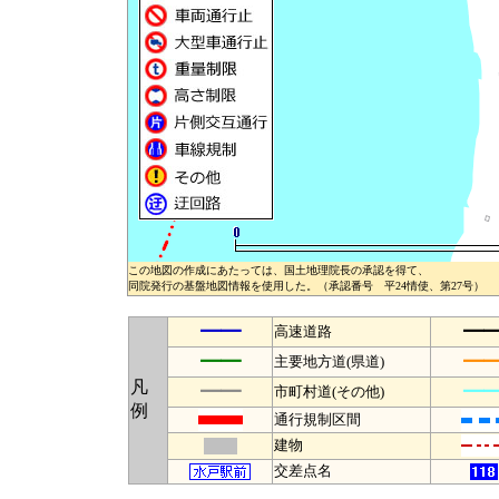
この地図の作成にあたっては、国土地理院長の承認を得て、
同院発行の基盤地図情報を使用した。（承認番号 平24情使、第27号）
━━
━
高速道路
━━
━
主要地方道(県道)
凡
━━
━
市町村道(その他)
例
通行規制区間
建物
交差点名